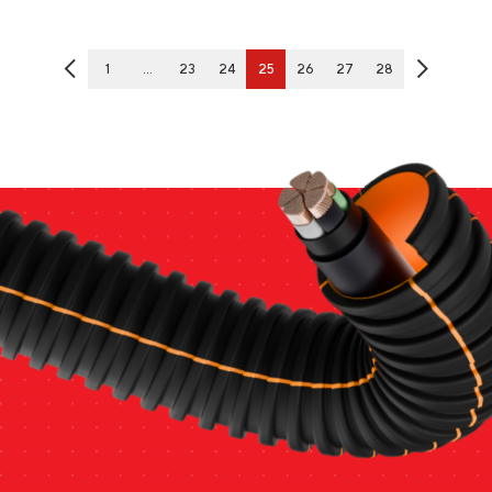
1
…
23
24
25
26
27
28
®