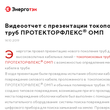
Видеоотчет с презентации токоп
®
труб ПРОТЕКТОРФЛЕКС
ОМП
14.10.2019
Э
нерготэк провел презентацию нового поколения труб 
высоковольтных кабельных линий –
токопоисковых тру
®
ПРОТЕКТОРФЛЕКС
ОМП
с возможностью определения ме
кабеля в трубе.
В ходе презентации были проведены испытания оболочки кабе
повреждения силового кабеля, проложенного в токопоисков
®
ПРОТЕКТОРФЛЕКС
ОМП и обычных полимерных трубах. Н
создано типовое повреждение, возникающее при его прокладк
места повреждения оболочки кабеля был выполнен с помощь
испытательного оборудования: системы поиска повреждения 
цифрового прибора для поиска замыканий на землю. Проверк