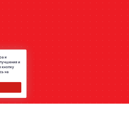
ра и
улучшения и
 кнопку
сь на