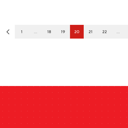
1
…
18
19
20
21
22
…
®
ь