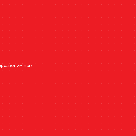
ь
перезвоним Вам