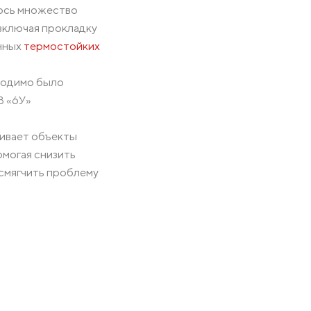
лось множество
 включая прокладку
анных
термостойких
бходимо было
В «6У»
чивает объекты
могая снизить
 смягчить проблему