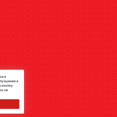
ра и
улучшения и
 кнопку
сь на