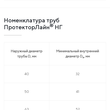
Номенклатура труб
®
ПротекторЛайн
НГ
Наружный диаметр
Минимальный внутренний
трубы D, мм
диаметр D
, мм
в
40
32
50
41
63
52