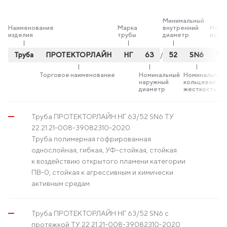
Минимальный
Наименование
Марка
внутренний
Номер
изделия
трубы
диаметр
изго
Труба
ПРОТЕКТОРЛАЙН
НГ
63
52
SN6
ТУ
/
Торговое наименование
Номинальный
Номинальная
наружный
кольцевая
диаметр
жесткость
Труба ПРОТЕКТОРЛАЙН НГ 63/52 SN6 ТУ
22.21.21-008-39082310-2020
Труба полимерная гофрированная
однослойная, гибкая, УФ-стойкая, стойкая
к воздействию открытого пламени категории
ПВ-0, стойкая к агрессивным и химически
активным средам
Труба ПРОТЕКТОРЛАЙН НГ 63/52 SN6 с
протяжкой ТУ 22.21.21-008-39082310-2020