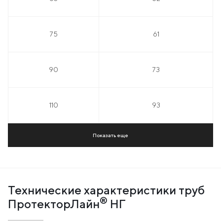
75
61
90
73
110
93
Показать еще
Технические характеристики труб
®
ПротекторЛайн
НГ