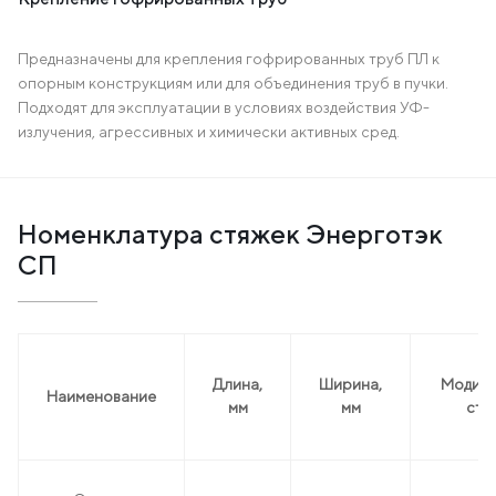
Предназначены для крепления гофрированных труб ПЛ к
опорным конструкциям или для объединения труб в пучки.
Подходят для эксплуатации в условиях воздействия УФ-
излучения, агрессивных и химически активных сред.
Номенклатура стяжек Энерготэк
СП
Длина,
Ширина,
Модиф
Наименование
мм
мм
стя