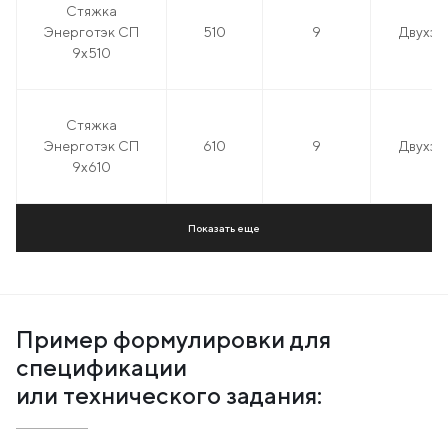
Стяжка
Энерготэк СП
510
9
Двухза
9х510
Стяжка
Энерготэк СП
610
9
Двухза
9х610
Показать еще
Пример формулировки для
спецификации
или технического задания: