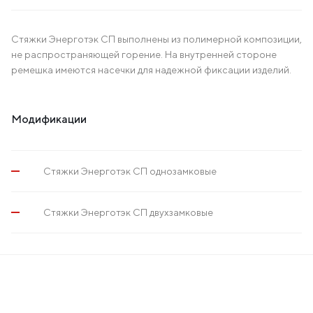
Стяжки Энерготэк СП выполнены из полимерной композиции,
не распространяющей горение. На внутренней стороне
ремешка имеются насечки для надежной фиксации изделий.
Модификации
Стяжки Энерготэк СП однозамковые
Стяжки Энерготэк СП двухзамковые
ет
+