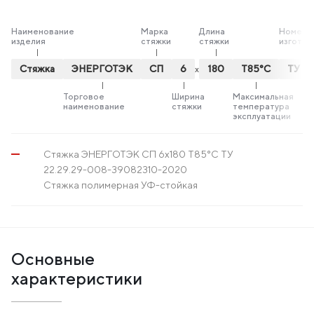
Наименование
Марка
Длина
Номер т
изделия
стяжки
стяжки
изготов
Стяжка
ЭНЕРГОТЭК
СП
6
180
Т85°С
ТУ 2
х
Торговое
Ширина
Максимальная
наименование
стяжки
температура
эксплуатации
Стяжка ЭНЕРГОТЭК СП 6x180 Т85°С ТУ
22.29.29-008-39082310-2020
Стяжка полимерная УФ-стойкая
Основные
характеристики