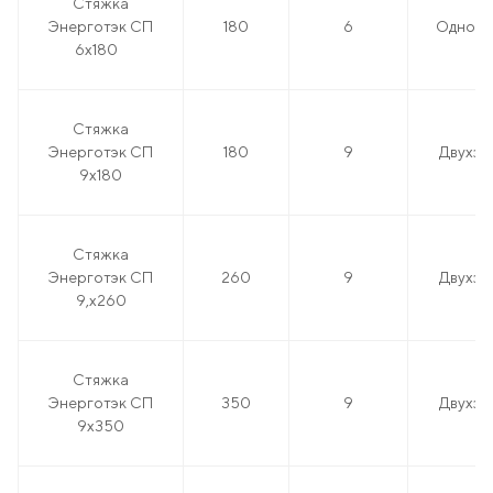
Стяжка
Энерготэк СП
180
6
Одноза
6х180
Стяжка
Энерготэк СП
180
9
Двухза
9х180
Стяжка
Энерготэк СП
260
9
Двухза
9,х260
Стяжка
Энерготэк СП
350
9
Двухза
9х350