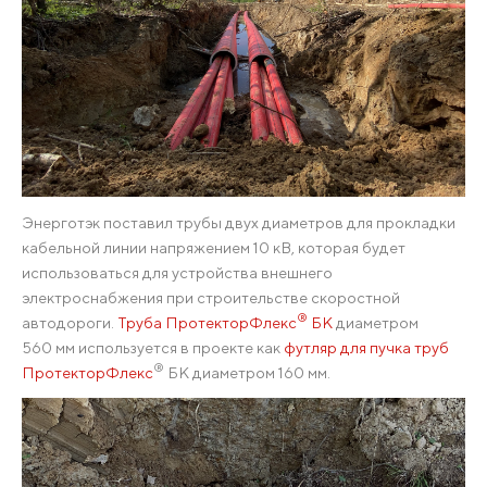
Энерготэк поставил трубы двух диаметров для прокладки
кабельной линии напряжением 10 кВ, которая будет
использоваться для устройства внешнего
электроснабжения при строительстве скоростной
®
автодороги.
Труба ПротекторФлекс
БК
диаметром
560 мм используется в проекте как
футляр для пучка труб
®
ПротекторФлекс
БК диаметром 160 мм.