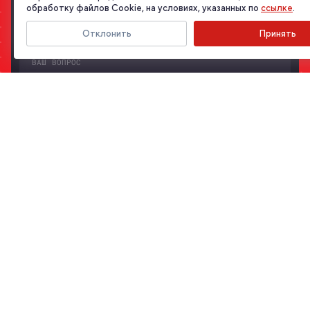
обработку файлов Cookie, на условиях, указанных по
ссылке
.
Отклонить
Принять
ПРИКРЕПИТЬ ФАЙЛ
Я даю свое согласие на обработку моих персональных данных, в
соответствии с Федеральным законом от 27.07.2006 года №152-
ФЗ «О персональных данных», на условиях и для целей,
определенных в
Согласии на обработку персональных
данных
ОТПРАВИТЬ ЗАЯВКУ