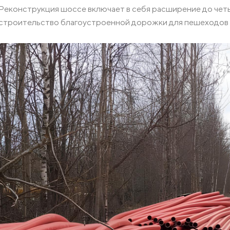
Реконструкция шоссе включает в себя расширение до четы
Комплектующие для кабельных лотков
Крепления
строительство благоустроенной дорожки для пешеходов 
Опорные конструкции для кабельных лотков