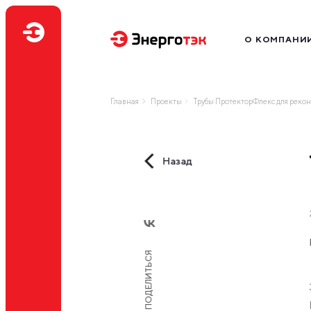
О КОМПАНИ
Миссия
Производство
Главная
Проекты
Трубы ПротекторФлекс для реко
География бизн
Наш бренд
Нам доверяют
Назад
Профессиональ
ПОДЕЛИТЬСЯ