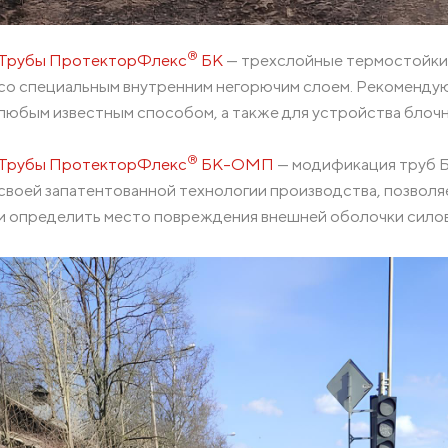
®
Трубы ПротекторФлекс
БК
— трехслойные термостойки
со специальным внутренним негорючим слоем. Рекоменду
любым известным способом, а также для устройства блочн
®
Трубы ПротекторФлекс
БК-ОМП
— модификация труб Б
своей запатентованной технологии производства, позволя
и определить место повреждения внешней оболочки силов