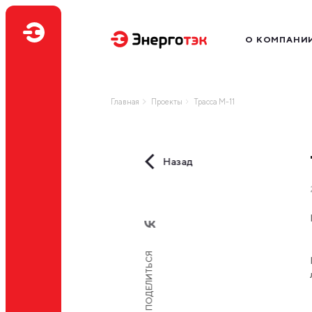
О КОМПАНИ
Миссия
Производство
Главная
Проекты
Трасса М-11
География бизн
Наш бренд
Нам доверяют
Назад
Профессиональ
ПОДЕЛИТЬСЯ