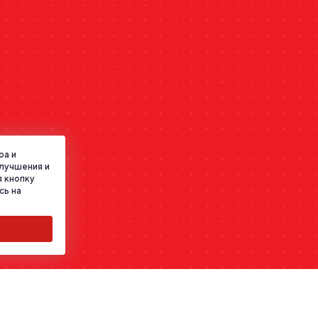
ра и
улучшения и
 кнопку
сь на