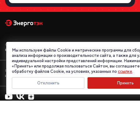
Отдел продаж
Мы используем файлы Cookie и метрические программы для сбо
8 800 555 95 46
анализа информации о производительности сайта, а также для 
индивидуальной настройки представлений информации. Нажимая
«Принять» или продолжая пользоваться Сайтом, вы соглашаете
E-mail
обработку файлов Cookie, на условиях, указанных по
ссылке
.
info@energotek.ru
Отклонить
Принять
Адрес
192007, Россия, г. Санкт-Петербург,
Лиговский пр., д. 140
Рабочие дни: Понедельник — Пятница