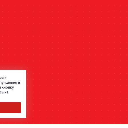
ра и
улучшения и
 кнопку
сь на