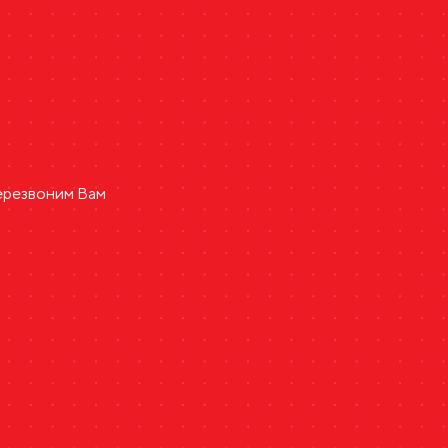
ь
перезвоним Вам