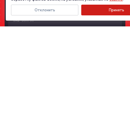
Отклонить
Принять
ПРИКРЕПИТЬ ФАЙЛ
Я даю свое согласие на обработку моих персональных данных, в
соответствии с Федеральным законом от 27.07.2006 года №152-
ФЗ «О персональных данных», на условиях и для целей,
определенных в
Согласии на обработку персональных
данных
ОТПРАВИТЬ ЗАЯВКУ