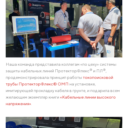
Наша команда представила коллегам «по цеху» системы
®
®
защиты кабельных линий ПротекторФлекс
и ПЛ
,
продемонстрировала принцип работы
токопоисковой
трубы ПротекторФлекс® ОМП
на установке,
имитирующей прокладку кабеля в грунте, и подарила всем
желающим экземпляр книги
«Кабельные линии высокого
напряжения»
.