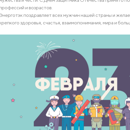
мужества и чести. С Днем защитника Отечества принято п
Комплектующие для кабельных лотков
профессий и возрастов.
Крепления
Опорные конструкции для кабельных лотков
Энерготэк поздравляет всех мужчин нашей страны и желает
крепкого здоровья, счастья, взаимопонимания, мира и бол