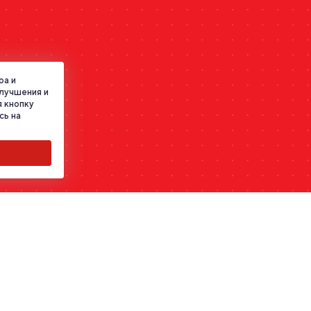
ра и
улучшения и
 кнопку
сь на