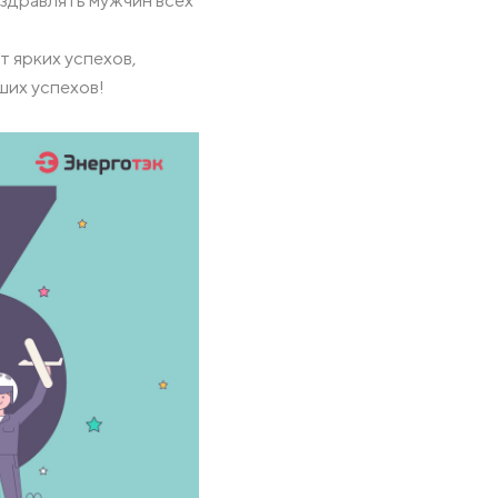
оздравлять мужчин всех
 для кабелей и труб
 ярких успехов,
ьших успехов!