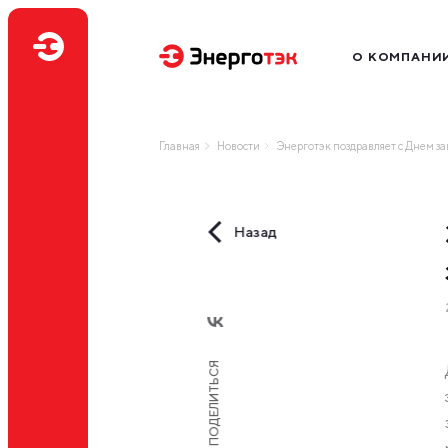
О КОМПАНИ
Миссия
Производство
Главная
Новости
Энерготэк поздравляет с Днем з
География бизн
Наш бренд
Нам доверяют
Назад
Профессиональ
ПОДЕЛИТЬСЯ