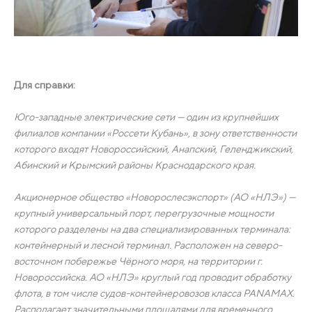
⠀
Для справки:
⠀
Юго-западные электрические сети — один из крупнейших
филиалов компании «Россети Кубань», в зону ответственности
которого входят Новороссийский, Анапский, Геленджикский,
Абинский и Крымский районы Краснодарского края.
⠀
Акционерное общество «Новорослесэкспорт» (АО «НЛЭ») —
крупный универсальный порт, перегрузочные мощности
которого разделены на два специализированных терминала:
контейнерный и лесной терминал. Расположен на северо-
восточном побережье Чёрного моря, на территории г.
Новороссийска. АО «НЛЭ» круглый год проводит обработку
флота, в том числе судов-контейнеровозов класса PANAMAX.
Располагает значительными площадями для временного