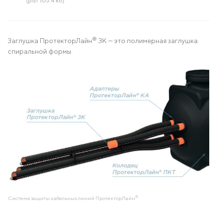
(pdf 105.4 кб)
®
Заглушка ПротекторЛайн
ЗК — это полимерная заглушка
спиральной формы.
®
Система защиты кабельных линий ПротекторЛайн