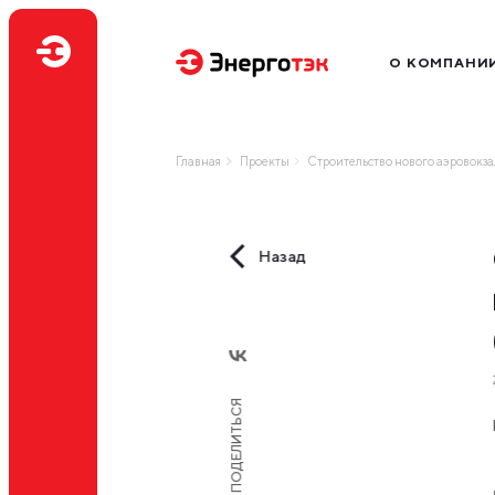
О КОМПАНИ
Миссия
Производство
Главная
Проекты
Строительство нового аэровокз
География бизн
Наш бренд
Нам доверяют
Назад
Профессиональ
ПОДЕЛИТЬСЯ