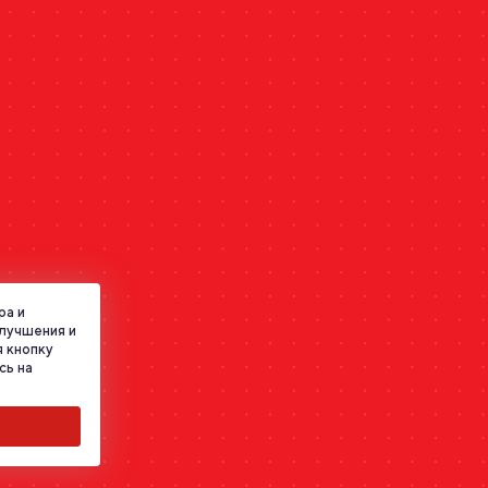
ра и
улучшения и
 кнопку
сь на