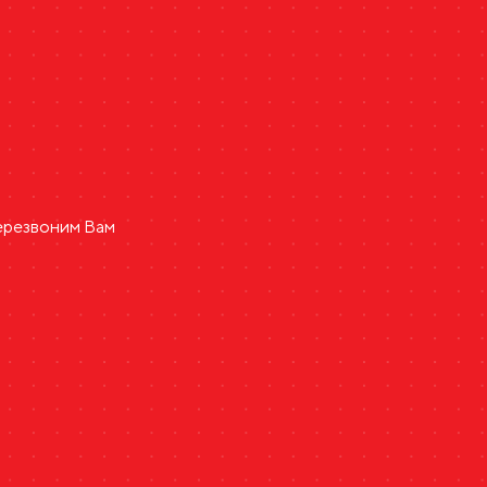
ь
перезвоним Вам