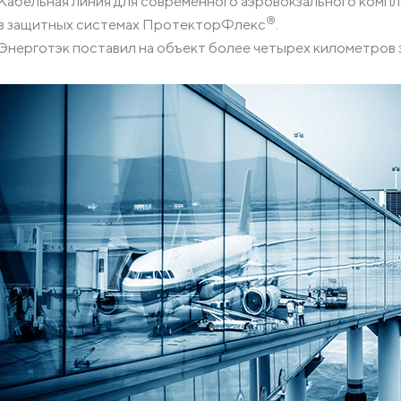
Кабельная линия для современного аэровокзального комп
Комплектующие для кабельных лотков
®
в защитных системах ПротекторФлекс
.
Крепления
Опорные конструкции для кабельных лотков
Энерготэк поставил на объект более четырех километров 