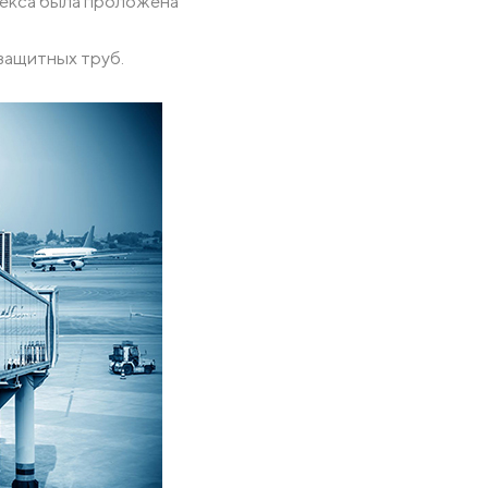
лекса была проложена
 для кабелей и труб
защитных труб.