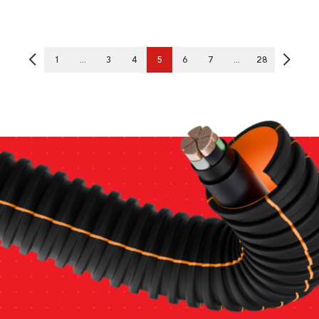
®
1
…
3
4
5
6
7
…
28