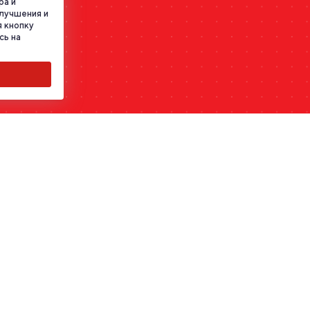
ра и
улучшения и
 кнопку
сь на