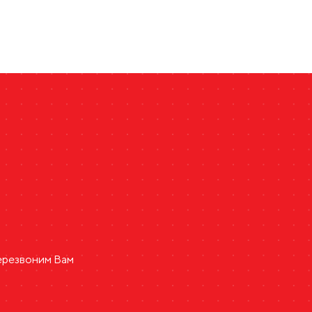
ь
перезвоним Вам