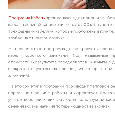
Комплектующие для кабельных лотков
Крепления
Опорные конструкции для кабельных лотков
Программа Кабель
предназначена для помощи в выбор
кабельных линий напряжения от 6 до 500 кВ, выполн
трехфазными кабелями, которые проложены в грунте, 
трубах, на открытом воздухе.
На первом этапе программа делает расчеты при во
кабеля короткого замыкания (КЗ), называемые п
стойкости. В результате определяются минимально 
и экранов с учетом материалов, из которых они 
алюминий).
На втором этапе программа производит тепловой ра
нормальном режиме работы и определяет достат
учетом всех влияющих факторов: конструкции кабе
сечения экрана, наличия потерь мощности в экранах.