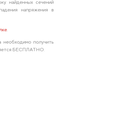
рку найденных сечений
падения напряжения в
лке
.
та необходимо получить
вляется БЕСПЛАТНО.