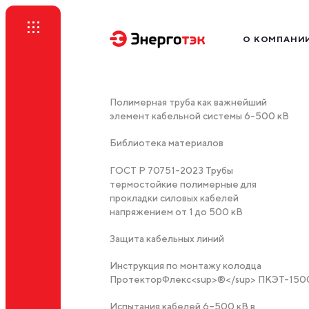
О КОМПАНИ
Миссия
Производство
Полимерная труба как важнейший
География бизн
элемент кабельной системы 6-500 кВ
Наш бренд
Библиотека материалов
Нам доверяют
ГОСТ Р 70751-2023 Трубы
Профессиональ
термостойкие полимерные для
прокладки силовых кабелей
напряжением от 1 до 500 кВ
Защита кабельных линий
Инструкция по монтажу колодца
ПротекторФлекс<sup>®</sup> ПКЭТ-150
Испытания кабелей 6–500 кВ в