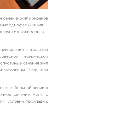
 для кабелей и труб
е сечений жил и экранов
енных однофазными или
в грунте в полимерных
зникновении в изоляции
роверкой термической
допустимые сечения жил
изготовлены (медь или
счет кабельной линии в
очное сечение жилы с
ля, условий прокладки,